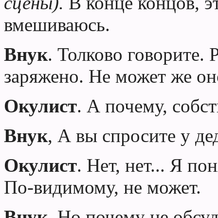
сцены).
В конце концов, э
вмешиваюсь.
Внук
. Толково говорите. 
заряжено. Не может же он
Окулист
.
А почему, собст
Внук
, А вы спросите у д
Окулист
. Нет, нет... Я по
По-видимому, не может.
Внук
. Но почему не обсу