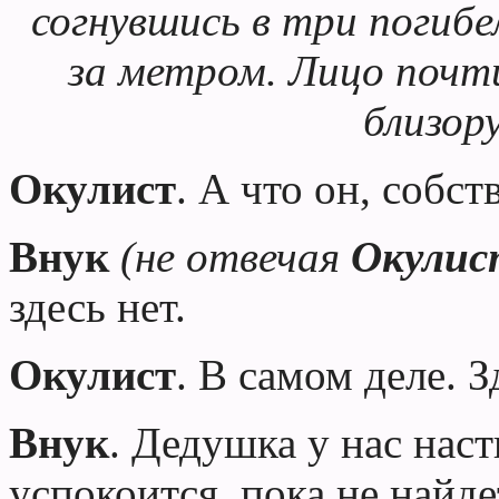
согнувшись в три погиб
за метром. Лицо почти
близору
Окулист
. А что он, собс
Внук
(не отвечая
Окулис
здесь нет.
Окулист
. В самом деле. З
Внук
. Дедушка
у нас наст
успокоится, пока не найде