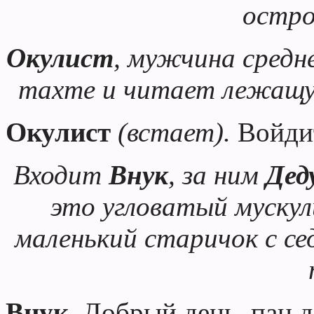
остро
Окулист
, мужчина средн
тахте и читает лежащую 
Окулист
(встает).
Войди
Входит
Внук
, за ним
Дед
это угловатый мускул
маленький старичок с се
Внук
. Добрый день, пан 