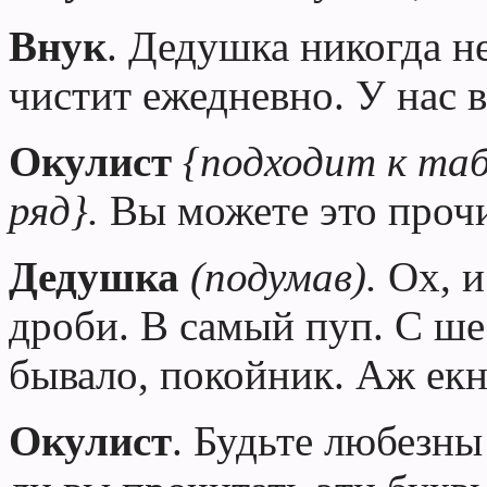
Внук
. Дедушка
никогда не
чистит ежедневно. У нас в
Окулист
{подходит к та
ряд}.
Вы можете это проч
Дедушка
(подумав).
Ох, и
дроби. В самый пуп. С ше
бывало, покойник. Аж екн
Окулист
. Будьте любезны