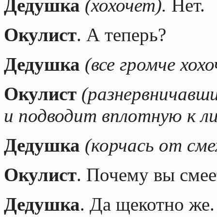
Дедушка
(хохочет).
Нет.
Окулист
. А теперь?
Дедушка
(все громче хохо
Окулист
(разнервничавши
и подводит вплотную к ли
Дедушка
(корчась от сме
Окулист
. Почему вы смее
Дедушка
. Да щекотно же
.