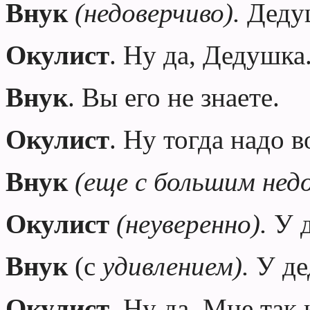
Внук
(недоверчиво).
Деду
Окулист
. Ну да,
Дедушка
Внук
. Вы его не знаете.
Окулист
. Ну тогда надо 
Внук
(еще с большим нед
Окулист
(неуверенно).
У д
Внук
(с
удивлением).
У де
Окулист
. Ну да. Мне так 