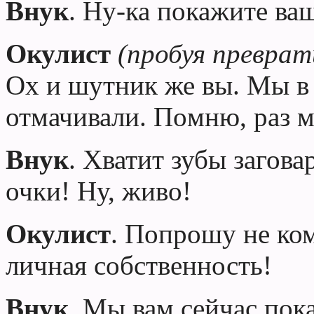
Внук
. Ну-ка покажите ва
Окулист
(пробуя преврат
Ох и шутник же вы. Мы в
отмачивали. По
м
ню, раз м
Внук
. Хватит зубы загова
очки! Ну, живо!
Окулист
. Попрошу не ко
личная собственность!
Внук
. Мы вам сейчас пок