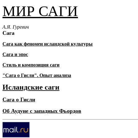
МИР САГИ
А.Я. Гуревич
Сага
Сага как феномен исландской культуры
Сага и эпос
Стиль и композиция саги
"Сага о Гисли". Опыт анализа
Исландские саги
Сага о Гисли
Об Аудуне с западных Фьордов