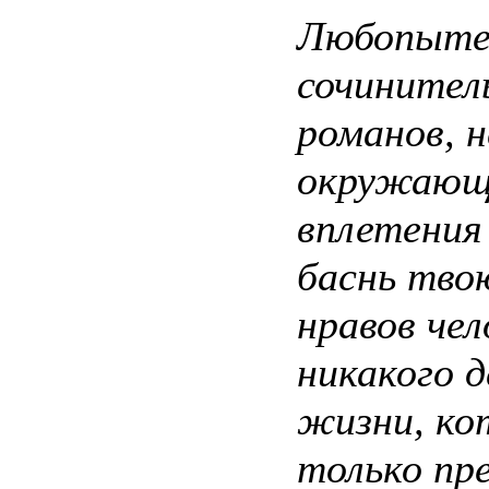
Любопытен
сочинитель
романов, 
окружающе
вплетения
баснь тво
нравов чел
никакого 
жизни, ко
только пр