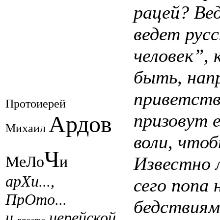
рацей? Ве
ведет рус
человек”,
быть, нап
приветств
Протоиерей
призовут 
Ардов
Михаил
воли, что
Ч
МеЛо
и
Известно 
арХи...,
сего попа 
ПрОто...
бедствиям
и
иерейской