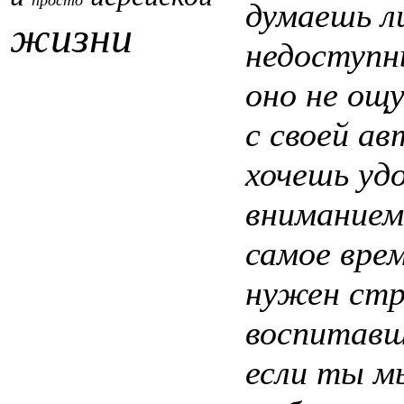
просто
думаешь л
жизни
недоступн
оно не ощ
с своей ав
хочешь уд
вниманием
самое вре
нужен стр
воспитавше
если ты м