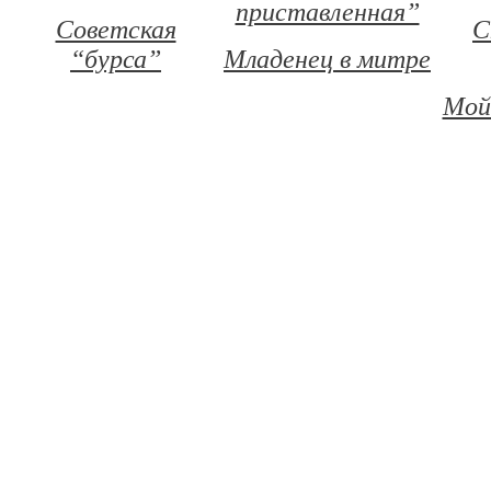
приставленная”
Советская
С
“бурса”
Младенец в митре
Мой