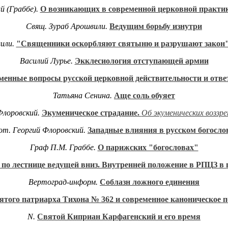
й (Граббе).
О возникающих в современной церковной практик
Свящ. Зураб Арошвили.
Ведущим борьбу изнутри
вили.
"Священники оскорбляют святыню и разрушают закон
Василий Лурье.
Экклесиология отступающей армии
менные вопросы русской церковной действительности и отве
Татьяна Сенина.
Аще соль обуяет
Флоровский.
Экуменическое страдание.
Об экуменических воззре
т. Георгий Флоровский.
Западные влияния в русском богосло
Граф П.М. Граббе.
О парижских "богословах"
 по лестнице ведущей вниз. Внутренней положение в РПЦЗ в 
Вертоград-информ.
Соблазн ложного единения
вятого патриарха Тихона № 362 и современное каноническое
N.
Святой
Киприан Карфагенский и его время