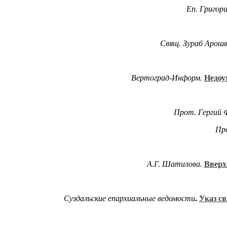
Еп. Григори
Свящ. Зураб Арош
Вертоград-Информ.
Недоу
Прот. Гергий 
Про
А.Г. Шатилова.
Вверх
Суздальские епархиальные ведомости
.
Указ с