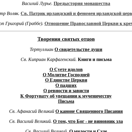
Василий Лурье.
Предыстория монашества
тр Воляк.
Св. Патрик ирландский и феномен ирландской цер
оп Григорий (Граббе).
Отношение Православной Церкви к кре
Творения святых отцов
Тертуллиан
О свидетельстве души
Св. Киприан Карфагенский.
Книги и письма
О Суете идолов
О Молитве Господней
О Единстве Церкви
О падших
О ревности и зависти
К Фортунату об увещании к мученичеству
Письма
Св. Афанасий Великий
О каноне Священного Писания
Св. Василий Великий.
О том, что Бог - не виновник зла
Св. Василий Великий.
О милости и Суде