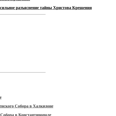
посильное разъяснение тайны Христова Крещения
е
ленского Собора в Халкидоне
о Собора в Константинополе