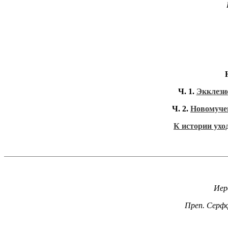
Ч. 1.
Экклези
Ч. 2.
Новомучен
К истории ухо
Иер
Преп. Серф