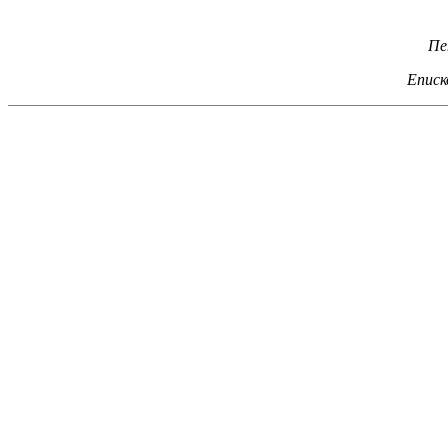
Пе
Еписк