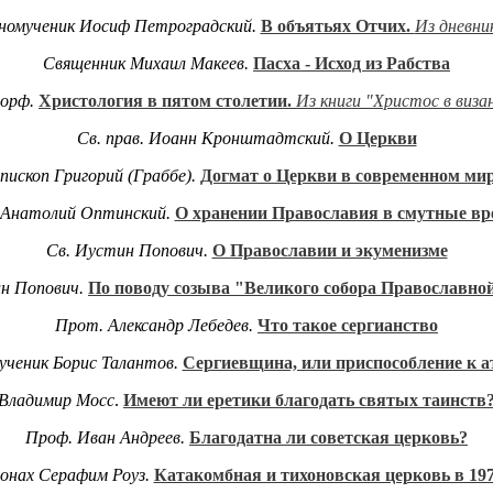
номученик
Иосиф Петроградский.
В объятьях Отчих.
Из дневни
Священник Михаил Макеев.
Пасха - Исход из Рабства
дорф.
Христология в пятом столетии.
Из книги "Христос в виза
Св. прав. Иоанн Кронштадтский.
О Церкви
пископ Григорий (Граббе).
Догмат о Церкви в современном ми
 Анатолий Оптинский.
О хранении Православия в смутные вр
Св. Иустин Попович.
О Православии и экуменизме
ин Попович.
По поводу созыва "Великого собора Православно
Прот. Александр Лебедев.
Что такое сергианство
ученик Борис Талантов.
Сергиевщина, или приспособление к а
Владимир Мосс
.
Имеют ли еретики благодать святых таинств
Проф. Иван Андреев.
Благодатна ли советская церковь?
онах Серафим Роуз.
Катакомбная и тихоновская церковь в 197