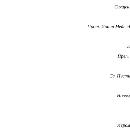
Священ
Прот. Иоанн Мейен
Е
Преп.
Св. Иуст
Новом
Иером