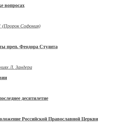
е вопросах
"
(Пророк Софония)
ты преп. Феодора Студита
ниях Л. Зандера
вии
последнее десятилетие
 положение Российской Православной Церкви