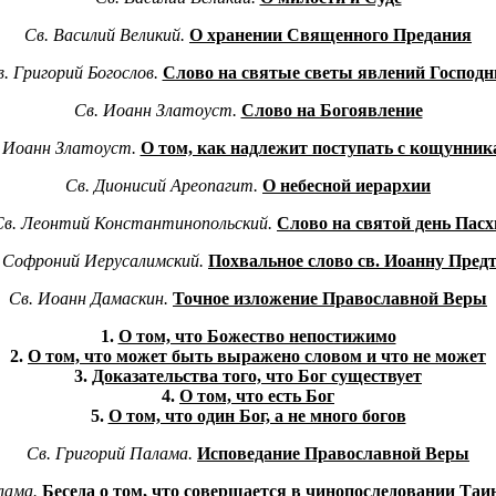
Св. Василий Великий.
О хранении Священного Предания
. Григорий Богослов.
Слово на святые светы явлений Господн
Св. Иоанн Златоуст.
Слово на Богоявление
 Иоанн Златоуст.
О том, как надлежит поступать с кощунни
Св. Дионисий Ареопагит.
О небесной иерархии
Св. Леонтий Константинопольский.
Слово на святой день Пасх
 Софроний Иерусалимский.
Похвальное слово св. Иоанну Пред
Св. Иоанн Дамаскин.
Точное изложение Православной Веры
1.
О том, что Божество непостижимо
2.
О том, что может быть выражено словом и что не может
3.
Доказательства того, что Бог существует
4.
О том, что есть Бог
5.
О том, что один Бог, а не много богов
Св. Григорий Палама.
Исповедание Православной Веры
лама.
Беседа о том, что совершается в чинопоследовании Та