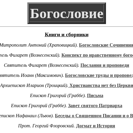
Богословие
Книги и сборники
Митрополит Антоний (Храповицкий).
Богословские Сочинени
ель Филарет (Вознесенский).
Конспект по нравственному бог
Святитель Филарет (Вознесенский).
Послания и проповеди
вятитель Иоанн (Максимович).
Богословские труды и пропове
Архиепископ Иларион (Троицкий).
Христианства нет без Церкв
Епископ Григорий (Граббе).
Письма
Епископ Григорий (Граббе).
Завет святого Патриарха
епископ Нафанаил (Львов).
Беседы о Священном Писании и о Ве
Прот. Георгий Флоровский.
Догмат и История