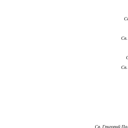
Св
Св.
Св.
Св. Григорий Па