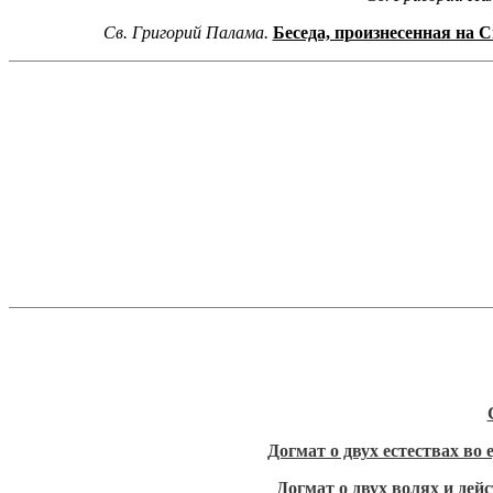
Св. Григорий Палама.
Беседа, произнесенная на 
Догмат о двух естествах во
Догмат о двух волях и дей