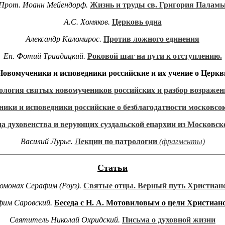
Прот. Иоанн Мейендорф.
Жизнь и труды св. Григория Палам
А.С. Хомяков.
Церковь одна
Александр Каломирос.
Против ложного единения
Еп. Фотий Триадицкий.
Роковой шаг на пути к отступлению.
Новомученики и исповедники российские и их учение о Церкв
ология святых новомучеников российских и разбор возражен
ики и исповедники российские о безблагодатности московсо
да духовенства и верующих суздальской епархии из Московс
Василий Лурье.
Лекции по патрологии
(фрагменты)
Статьи
омонах Серафим (Роуз).
Святые отцы. Верный путь Христиан
фим Саровский.
Беседа с Н. А. Мотовиловым о цели Христиан
Святитель Николай Охридский.
Письма о духовной жизни