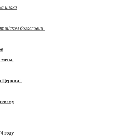
ка инока
нтийском богословии"
ре
емена.
й Церкви"
теизму
?
4 году