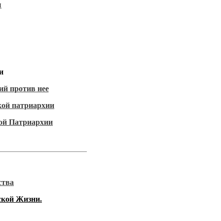
ы
и
ий против нее
кой патриархии
кой Патриархии
ства
ской Жизни.